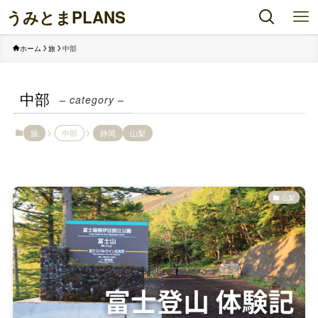
うみとまPLANS
ホーム
旅
中部
中部
– category –
旅
中部
静岡
山梨
山梨