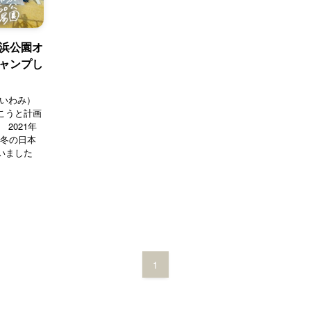
浜公園オ
ャンプし
（いわみ）
こうと計画
2021年
 冬の日本
いました
1