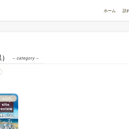
ホーム
訪
県）
– category –
（島根県）