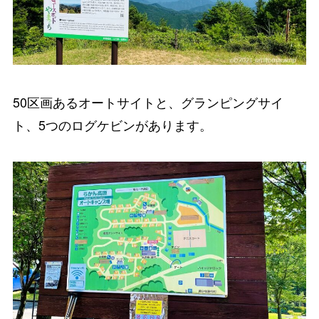
50区画あるオートサイト
と、
グランピングサイ
ト
、
5つのログケビン
があります。